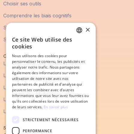
Choisir ses outils
Comprendre les biais cognitifs
Statistique Marketing
×
Ce site Web utilise des
Statistique Vente
FRENCH
cookies
ENGLISH
Guide
Nous utilisons des cookies pour
personnaliser le contenu, les publicités et
Le guide du marketing digital
analyser notre trafic. Nous partageons
également des informations sur votre
Le guide du SEO
utilisation de notre site avec nos
partenaires de publicité et d'analyse qui
Le guide du content marketing
peuvent les combiner avec d'autres
informations que vous leur avez fournies ou
Le guide du processus de vente
qu'ils ont collectées lors de votre utilisation
de leurs services.
En savoir plus
Le guide de la refonte de site internet
STRICTEMENT NÉCESSAIRES
52 Quai Magellan
PERFORMANCE