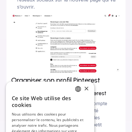
s’ouvrir.
Organiser son profil Pinterest
×
Pourquoi organiser son profil Pinterest
Ce site Web utilise des
FRENCH
Une fois que vous avez créé votre compte
cookies
professionnel, vous aurez la possibilité
ENGLISH
Nous utilisons des cookies pour
d’épingler des photos, des vidéos et des
personnaliser le contenu, les publicités et
infographies sur Pinterest. Mais, un petit
analyser notre trafic. Nous partageons
également des informations sur votre
prérequis est nécessaire !