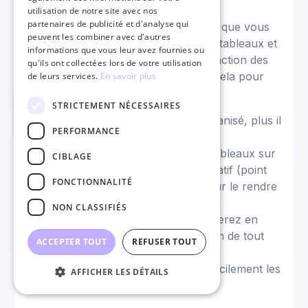
utilisation de notre site avec nos
partenaires de publicité et d'analyse qui
Avant de publier sur Pinterest, il faut que vous
peuvent les combiner avec d'autres
organisiez votre profil en créant des tableaux et
informations que vous leur avez fournies ou
des sous-tableaux à l’intérieur en fonction des
qu'ils ont collectées lors de votre utilisation
problématiques que vous traitez, et cela pour
de leurs services.
En savoir plus
plusieurs raisons :
STRICTEMENT NÉCESSAIRES
1 – Plus votre profil Pinterest est organisé, plus il
PERFORMANCE
sera optimisé et générera du trafic.
Vous devez créer un minium de 10 tableaux sur
CIBLAGE
votre profil dont un tableau collaboratif (point
FONCTIONNALITÉ
abordé plus loin dans cet article) pour le rendre
performant.
NON CLASSIFIÉS
2 – Quand vous publierez vous gagnerez en
efficacité car vous n’aurez pas besoin de tout
ACCEPTER TOUT
REFUSER TOUT
catégoriser plus tard.
3 – Vos lecteurs retrouveront plus facilement les
AFFICHER LES DÉTAILS
contenus s’ils sont rangés.