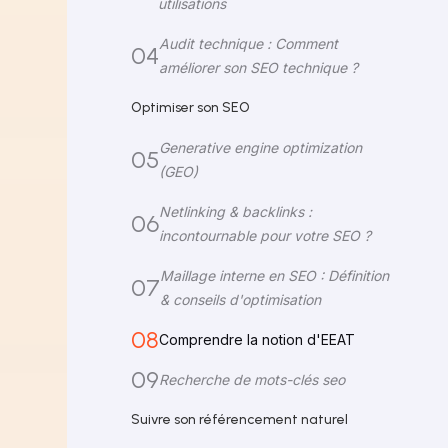
utilisations
Audit technique : Comment
04
améliorer son SEO technique ?
Optimiser son SEO
Generative engine optimization
05
(GEO)
Netlinking & backlinks :
06
incontournable pour votre SEO ?
Maillage interne en SEO : Définition
07
& conseils d'optimisation
08
Comprendre la notion d'EEAT
09
Recherche de mots-clés seo
Suivre son référencement naturel