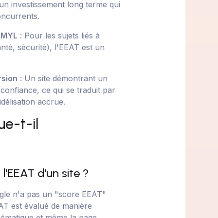
un investissement long terme qui
oncurrents.
 YMYL
: Pour les sujets liés à
nté, sécurité), l'EEAT est un
rsion
: Un site démontrant un
onfiance, ce qui se traduit par
délisation accrue.
e-t-il
'EEAT d'un site ?
ogle n'a pas un "score EEAT"
EAT est évalué de manière
thématique et même la page