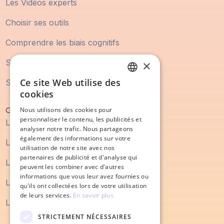
Les Vidéos experts
Choisir ses outils
Comprendre les biais cognitifs
Statistique Marketing
×
Ce site Web utilise des
Statistique Vente
FRENCH
cookies
ENGLISH
Guide
Nous utilisons des cookies pour
personnaliser le contenu, les publicités et
Le guide du marketing digital
analyser notre trafic. Nous partageons
également des informations sur votre
Le guide du SEO
utilisation de notre site avec nos
partenaires de publicité et d'analyse qui
Le guide du content marketing
peuvent les combiner avec d'autres
informations que vous leur avez fournies ou
Le guide du processus de vente
qu'ils ont collectées lors de votre utilisation
de leurs services.
En savoir plus
Le guide de la refonte de site internet
STRICTEMENT NÉCESSAIRES