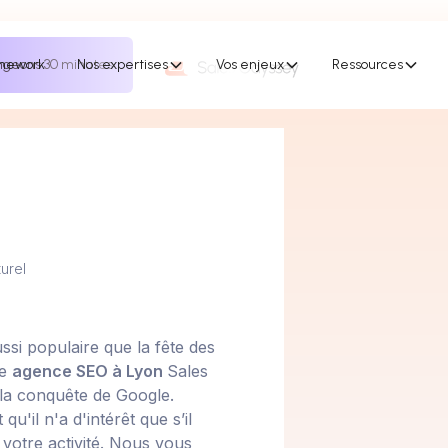
mework
geons 30 minutes
Nos expertises
Vos enjeux
Ressources
urel
ussi populaire que la fête des
re
agence SEO à Lyon
Sales
la conquête de Google.
u'il n'a d'intérêt que s’il
votre activité. Nous vous