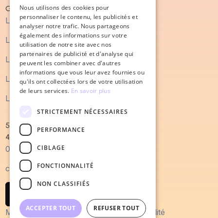
ENGLISH
Nous utilisons des cookies pour
Guide
personnaliser le contenu, les publicités et
Le guide du marketing digital
analyser notre trafic. Nous partageons
également des informations sur votre
Le guide du SEO
utilisation de notre site avec nos
partenaires de publicité et d'analyse qui
Le guide du content marketing
peuvent les combiner avec d'autres
informations que vous leur avez fournies ou
Le guide du processus de vente
qu'ils ont collectées lors de votre utilisation
de leurs services.
En savoir plus
Le guide de la refonte de site internet
STRICTEMENT NÉCESSAIRES
52 Quai Magellan
PERFORMANCE
44000 Nantes
CIBLAGE
0240022679
FONCTIONNALITÉ
contact@salesodyssey.fr
NON CLASSIFIÉS
Contactez-nous
ACCEPTER TOUT
REFUSER TOUT
Mentions Légales
Politique de confidentialité