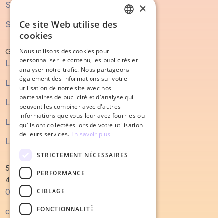
Statistique Marketing
×
Ce site Web utilise des
Statistique Vente
FRENCH
cookies
ENGLISH
Guide
Nous utilisons des cookies pour
personnaliser le contenu, les publicités et
Le guide du marketing digital
analyser notre trafic. Nous partageons
également des informations sur votre
Le guide du SEO
utilisation de notre site avec nos
partenaires de publicité et d'analyse qui
Le guide du content marketing
peuvent les combiner avec d'autres
informations que vous leur avez fournies ou
Le guide du processus de vente
qu'ils ont collectées lors de votre utilisation
de leurs services.
En savoir plus
Le guide de la refonte de site internet
STRICTEMENT NÉCESSAIRES
52 Quai Magellan
PERFORMANCE
44000 Nantes
CIBLAGE
0240022679
FONCTIONNALITÉ
contact@salesodyssey.fr