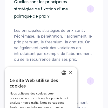
Quelles sont les principales
stratégies de fixation d'une
politique de prix ?
Les principales stratégies de prix sont :
l'écrémage, la pénétration, l'alignement, le
prix premium, le freemium, la gratuité. On
va également avoir des variations en
introduisant par exemple de l'abonnement
ou de la récurrence dans ses prix.
×
Quelles différences entre une
Ce site Web utilise des
politique d'écrémage et une
FRENCH
cookies
politique de pénétration ?
ENGLISH
Nous utilisons des cookies pour
personnaliser le contenu, les publicités et
Ce sont deux stratégies particulièrement
analyser notre trafic. Nous partageons
également des informations sur votre