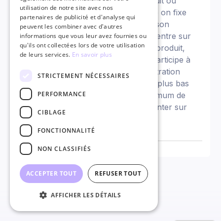
adaptées au lancement d'un produit ou
utilisation de notre site avec nos
service. Dans le cas de l'écrémage on fixe
partenaires de publicité et d'analyse qui
un prix élevé sur le marché pour son
peuvent les combiner avec d'autres
nouveau produit, ainsi on se concentre sur
informations que vous leur avez fournies ou
qu'ils ont collectées lors de votre utilisation
les clients qui valorisent le plus le produit,
de leurs services.
En savoir plus
nos marges sont élevées et cela participe à
une image premium. Pour la pénétration
STRICTEMENT NÉCESSAIRES
c'est l'inverse, on va fixer un prix plus bas
PERFORMANCE
que l'existant pour attirer un maximum de
client vers notre produit et s'implanter sur
CIBLAGE
un marché concurrentiel.
FONCTIONNALITÉ
NON CLASSIFIÉS
ACCEPTER TOUT
REFUSER TOUT
AFFICHER LES DÉTAILS