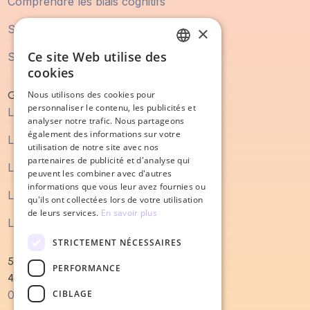
Comprendre les biais cognitifs
Statistique Marketing
×
Ce site Web utilise des
Statistique Vente
FRENCH
cookies
ENGLISH
Guide
Nous utilisons des cookies pour
personnaliser le contenu, les publicités et
Le guide du marketing digital
analyser notre trafic. Nous partageons
également des informations sur votre
Le guide du SEO
utilisation de notre site avec nos
partenaires de publicité et d'analyse qui
Le guide du content marketing
peuvent les combiner avec d'autres
informations que vous leur avez fournies ou
Le guide du processus de vente
qu'ils ont collectées lors de votre utilisation
de leurs services.
En savoir plus
Le guide de la refonte de site internet
STRICTEMENT NÉCESSAIRES
52 Quai Magellan
PERFORMANCE
44000 Nantes
CIBLAGE
0240022679