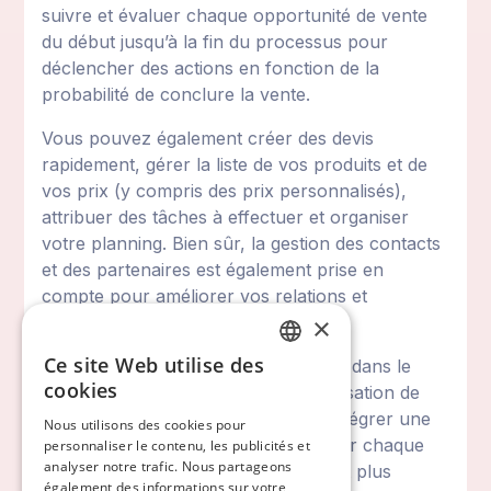
suivre et évaluer chaque opportunité de vente
du début jusqu’à la fin du processus pour
déclencher des actions en fonction de la
probabilité de conclure la vente.
Vous pouvez également créer des devis
rapidement, gérer la liste de vos produits et de
vos prix (y compris des prix personnalisés),
attribuer des tâches à effectuer et organiser
votre planning. Bien sûr, la gestion des contacts
et des partenaires est également prise en
compte pour améliorer vos relations et
×
campagnes.
Ce site Web utilise des
Sales Force vous accompagne aussi dans le
FRENCH
cookies
management de lead et dans l’organisation de
ENGLISH
votre pipeline. Ainsi, vous pouvez intégrer une
Nous utilisons des cookies pour
stratégie de lead scoring pour évaluer chaque
personnaliser le contenu, les publicités et
analyser notre trafic. Nous partageons
lead et convertir plus efficacement et plus
également des informations sur votre