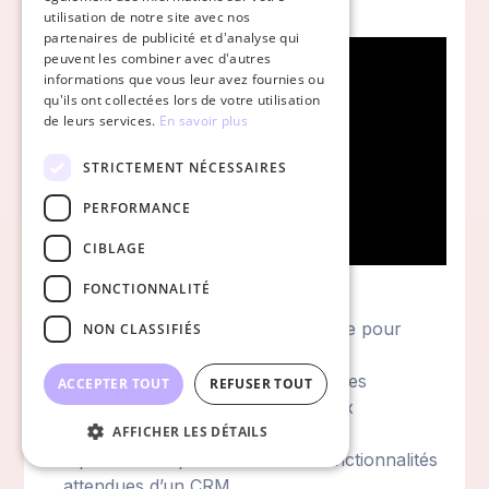
rapidement vos prospects.
utilisation de notre site avec nos
partenaires de publicité et d'analyse qui
peuvent les combiner avec d'autres
informations que vous leur avez fournies ou
qu'ils ont collectées lors de votre utilisation
de leurs services.
En savoir plus
STRICTEMENT NÉCESSAIRES
PERFORMANCE
CIBLAGE
Les + de Sales Force :
FONCTIONNALITÉ
Il existe une version d’essai gratuite pour
NON CLASSIFIÉS
essayer l’outil
Il permet de suivre l’engagement des
ACCEPTER TOUT
REFUSER TOUT
utilisateurs sur les réseaux sociaux
Il dispose d’une application mobile
AFFICHER LES DÉTAILS
Il possède la quasi-totalité des fonctionnalités
attendues d’un CRM