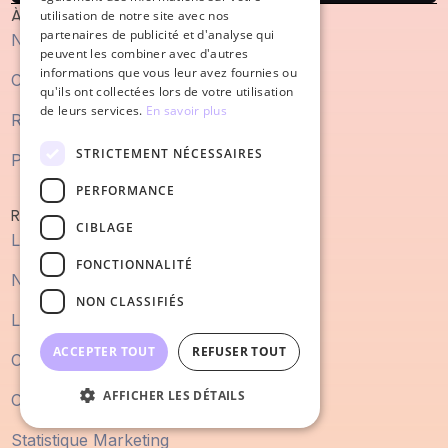
À propos
utilisation de notre site avec nos
partenaires de publicité et d'analyse qui
Notre agence
peuvent les combiner avec d'autres
informations que vous leur avez fournies ou
Cas clients
qu'ils ont collectées lors de votre utilisation
de leurs services.
En savoir plus
Recrutement
STRICTEMENT NÉCESSAIRES
Plan du site
PERFORMANCE
Ressources
CIBLAGE
Les articles blog
FONCTIONNALITÉ
Nos templates
NON CLASSIFIÉS
Les Vidéos experts
ACCEPTER TOUT
REFUSER TOUT
Choisir ses outils
AFFICHER LES DÉTAILS
Comprendre les biais cognitifs
Statistique Marketing