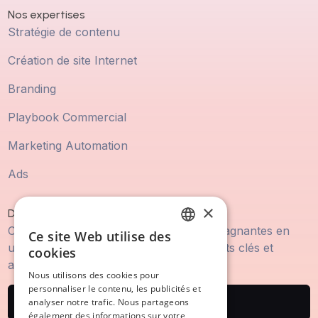
Nos expertises
Stratégie de contenu
Création de site Internet
Branding
Playbook Commercial
Marketing Automation
Ads
×
Découvrez Cuevr
Créez des propositions commerciales gagnantes en
Ce site Web utilise des
FRENCH
un temps record, identifiez les arguments clés et
cookies
accélérez votre cycle de vente.
ENGLISH
Nous utilisons des cookies pour
personnaliser le contenu, les publicités et
Testez Cuevr
analyser notre trafic. Nous partageons
également des informations sur votre