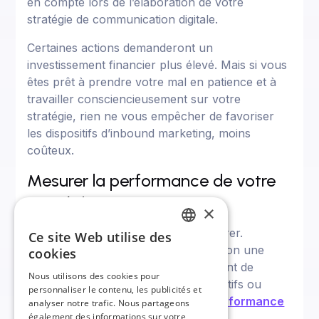
en compte lors de l’élaboration de votre
stratégie de communication digitale.
Certaines actions demanderont un
investissement financier plus élevé. Mais si vous
êtes prêt à prendre votre mal en patience et à
travailler consciencieusement sur votre
stratégie, rien ne vous empêcher de favoriser
les dispositifs d’inbound marketing, moins
coûteux.
Mesurer la performance de votre
stratégie
×
Toute stratégie doit pouvoir se mesurer.
Ce site Web utilise des
FRENCH
Heureusement, vous avez à disposition une
cookies
multitude de solutions vous permettant de
ENGLISH
Nous utilisons des cookies pour
mesurer l’impact de vos actions, positifs ou
personnaliser le contenu, les publicités et
négatifs. C’est là que
les
Kpi
(Key Performance
analyser notre trafic. Nous partageons
également des informations sur votre
Indicators)
entrent en jeu !