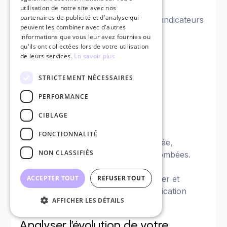
utilisation de notre site avec nos
partenaires de publicité et d'analyse qui
On y retrouve généralement comme indicateurs
peuvent les combiner avec d'autres
de performance clés :
informations que vous leur avez fournies ou
qu'ils ont collectées lors de votre utilisation
Le trafic généré,
de leurs services.
En savoir plus
Le taux de conversion réalisé,
Le taux de clic,
STRICTEMENT NÉCESSAIRES
La durée de visite,
PERFORMANCE
Le coût par lead,
Voire l’évolution de vos ventes,
CIBLAGE
etc…
FONCTIONNALITÉ
Surtout, une fois votre stratégie lancée,
NON CLASSIFIÉS
n’attendez pas pour analyser les retombées.
Elles vous donneront accès à un tas
d’informations essentielles pour ajuster et
ACCEPTER TOUT
REFUSER TOUT
améliorer votre stratégie de communication
AFFICHER LES DÉTAILS
digitale.
Analyser l’évolution de votre