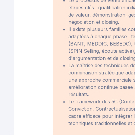
Le processus de vente effica
étapes clés : qualification ini
de valeur, démonstration, ges
négociation et closing.
Il existe plusieurs familles 
adaptées à chaque phase : te
(BANT, MEDDIC, BEBEDC), t
(SPIN Selling, écoute active
d'argumentation et de clos
La maîtrise des techniques d
combinaison stratégique adap
une approche commerciale s
amélioration continue basée 
résultats.
Le framework des 5C (Conta
Conviction, Contractualisatio
cadre efficace pour intégre
techniques traditionnelles et