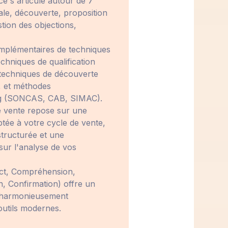
ce s'articule autour de 7
tiale, découverte, proposition
tion des objections,
complémentaires de techniques
chniques de qualification
echniques de découverte
), et méthodes
ing (SONCAS, CAB, SIMAC).
e vente repose sur une
tée à votre cycle de vente,
tructurée et une
sur l'analyse de vos
ct, Compréhension,
n, Confirmation) offre un
r harmonieusement
 outils modernes.