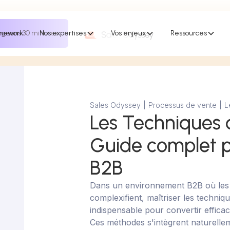
mework
geons 30 minutes
Nos expertises
Vos enjeux
Ressources
Sales Odyssey
|
Processus de vente
|
L
Les Techniques 
Guide complet p
B2B
Dans un environnement B2B où les c
complexifient, maîtriser les techni
indispensable pour convertir effica
Ces méthodes s'intègrent naturell